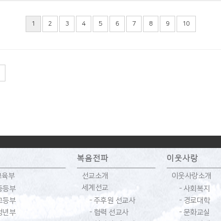
1
2
3
4
5
6
7
8
9
10
복음전파
이웃사랑
교육부
선교소개
이웃사랑소개
세계선교
 중등부
- 사회복지
 고등부
- 주후원 선교사
- 경로대학
 청년부
- 협력 선교사
- 문화교실