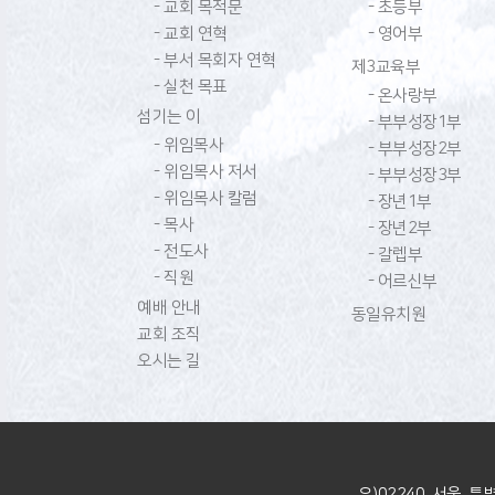
- 교회 목적문
- 초등부
- 교회 연혁
- 영어부
- 부서 목회자 연혁
제3교육부
- 실천 목표
- 온사랑부
섬기는 이
- 부부성장1부
- 위임목사
- 부부성장2부
- 위임목사 저서
- 부부성장3부
- 위임목사 칼럼
- 장년1부
- 목사
- 장년2부
- 전도사
- 갈렙부
- 직원
- 어르신부
예배 안내
동일유치원
교회 조직
오시는 길
우)02240 서울 특