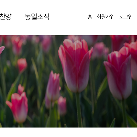
찬양
동일소식
홈
회원가입
로그인
|
|