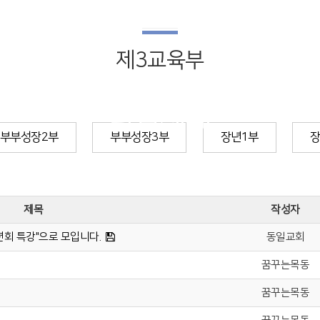
제3교육부
다음세대
부부성장2부
부부성장3부
장년1부
장
건강
제목
작성자
수련회 특강"으로 모입니다.
동일교회
꿈꾸는목동
꿈꾸는목동