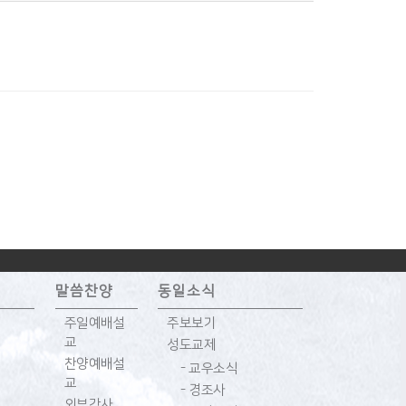
말씀찬양
동일소식
주일예배설
주보보기
교
성도교제
찬양예배설
- 교우소식
교
- 경조사
외부강사