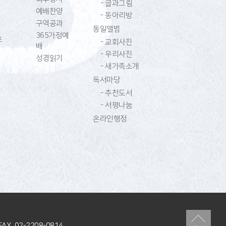
- 글과그림
예배찬양
- 동아리방
구역공과
동일앨범
365가정예
프
- 교회사진
배
- 우리사진
성경읽기
- 새가족소개
독서마당
- 추천도서
- 서평나눔
온라인행정
FAX 02-2208-0814