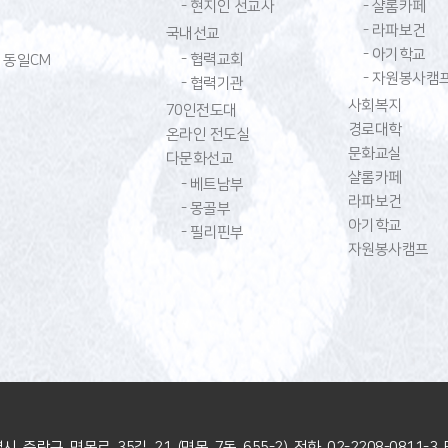
- 현지인 선교사
- 샬롬카페
- 라파보건
국내선교
- 아기학교
- 협력교회
동일CM
- 자원봉사캠
- 협력기관
사회복지
70인전도대
경로대학
온라인 전도실
문화교실
다문화선교
샬롬카페
- 베트남부
라파보건
- 몽골부
아기학교
- 필리핀부
자원봉사캠프
별시 중랑구 면목로 35길 21 (면목 7동 655-2)
전화 02-2208-0811-3