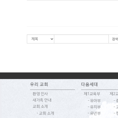
검색
우리 교회
다음세대
환영 인사
제1교육부
제2
새가족 안내
- 유아부
-
교회 소개
- 유치부
-
- 교회 소개
- 유년부
-