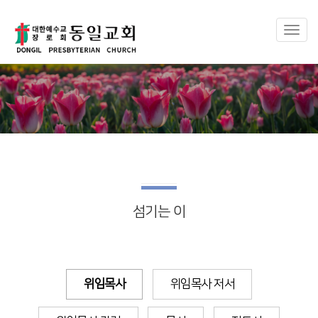
Toggl
naviga
섬기는 이
위임목사
위임목사 저서