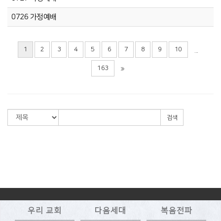
0726 가정예배
1
2
3
4
5
6
7
8
9
10
...
163
검색
우리 교회
다음세대
복음전파