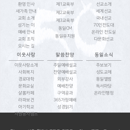
환영 인사
제1교육부
선교소개
새가족 안내
세계선교
제2교육부
교회 소개
국내선교
제3교육부
섬기는 이
70인전도대
동일CM
예배 안내
온라인 전도실
동일유치원
교회 조직
다문화선교
오시는 길
이웃사랑
말씀찬양
동일소식
이웃사랑소개
주일예배설교
주보보기
사회복지
찬양예배설교
성도교제
경로대학
외부강사
동일앨범
문화교실
예배찬양
독서마당
샬롬카페
구역공과
온라인행정
라파보건
365가정예배
아기학교
성경읽기
자원봉사캠프