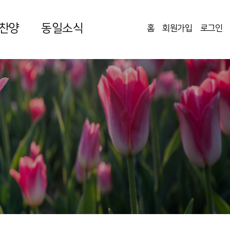
찬양
동일소식
홈
회원가입
로그인
|
|