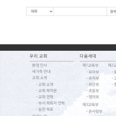
검색
우리 교회
다음세대
환영 인사
제1교육부
제2
새가족 안내
- 유아부
-
교회 소개
- 유치부
-
- 교회 소개
- 유년부
-
- 교회 목적문
- 초등부
- 교회 연혁
- 영어부
- 부서 목회자 연혁
제3교육부
- 실천 목표
- 온사랑부