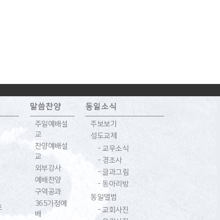
말씀찬양
동일소식
주일예배설
주보보기
교
성도교제
찬양예배설
- 교우소식
교
- 경조사
외부강사
- 글과그림
예배찬양
- 동아리방
구역공과
동일앨범
365가정예
프
- 교회사진
배