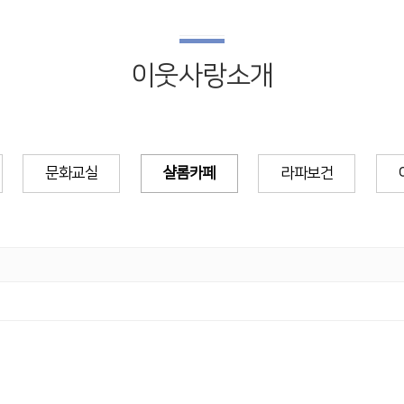
이웃사랑소개
문화교실
샬롬카페
라파보건