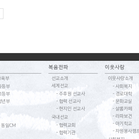
복음전파
이웃사랑
교육부
선교소개
이웃사랑소개
세계선교
 중등부
- 사회복지
 고등부
- 주후원 선교사
- 경로대학
 청년부
- 협력 선교사
- 문화교실
- 현지인 선교사
- 샬롬카페
- 라파보건
국내선교
- 아기학교
- 협력교회
동일CM
- 자원봉사캠
- 협력기관