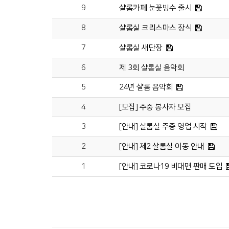
9
샬롬카페 눈꽃빙수 출시
8
샬롬실 크리스마스 장식
7
샬롬실 새단장
6
제 3회 샬롬실 음악회
5
24년 샬롬 음악회
4
[모집] 주중 봉사자 모집
3
[안내] 샬롬실 주중 영업 시작
2
[안내] 제2 살롬실 이동 안내
1
[안내] 코로나19 비대면 판매 도입