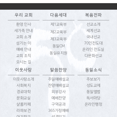
우리 교회
다음세대
복음전파
환영 인사
제1교육부
선교소개
새가족 안내
세계선교
제2교육부
교회 소개
국내선교
제3교육부
섬기는 이
70인전도대
동일CM
예배 안내
온라인 전도실
동일유치원
교회 조직
다문화선교
오시는 길
이웃사랑
말씀찬양
동일소식
이웃사랑소개
주일예배설교
주보보기
사회복지
찬양예배설교
성도교제
경로대학
외부강사
동일앨범
문화교실
예배찬양
독서마당
샬롬카페
구역공과
온라인행정
라파보건
365가정예배
아기학교
성경읽기