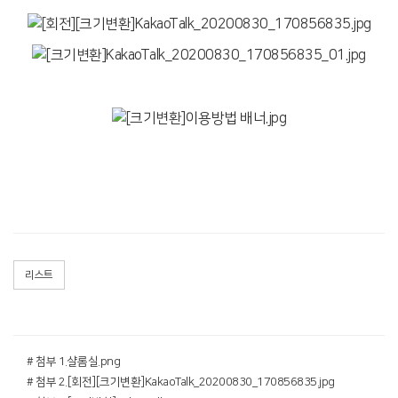
리스트
# 첨부 1.샬롬실.png
# 첨부 2.[회전][크기변환]KakaoTalk_20200830_170856835.jpg