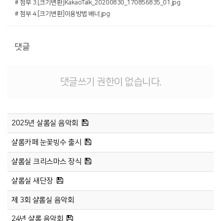
# 첨부 3.[크기변환]KakaoTalk_20200830_170856835_01.jpg
# 첨부 4.[크기변환]이용방법 배너.jpg
댓글
댓글쓰기 권한이 없습니다.
2025년 살롬실 음악회
샬롬카페 눈꽃빙수 출시
샬롬실 크리스마스 장식
샬롬실 새단장
제 3회 샬롬실 음악회
24년 샬롬 음악회