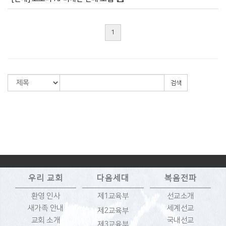
1
검색
우리 교회
다음세대
복음전파
환영 인사
제1교육부
선교소개
새가족 안내
세계선교
제2교육부
교회 소개
국내선교
제3교육부