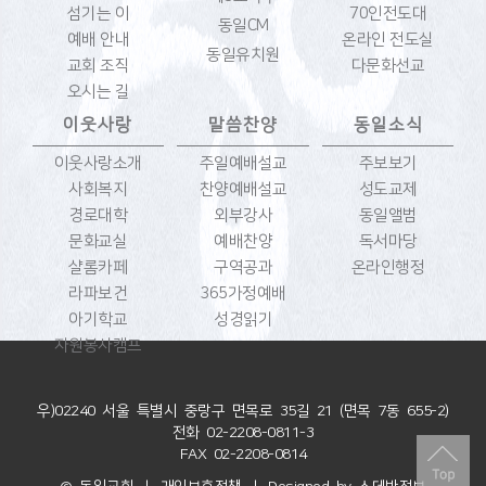
섬기는 이
70인전도대
동일CM
예배 안내
온라인 전도실
동일유치원
교회 조직
다문화선교
오시는 길
이웃사랑
말씀찬양
동일소식
이웃사랑소개
주일예배설교
주보보기
사회복지
찬양예배설교
성도교제
경로대학
외부강사
동일앨범
문화교실
예배찬양
독서마당
샬롬카페
구역공과
온라인행정
라파보건
365가정예배
아기학교
성경읽기
자원봉사캠프
우)02240 서울 특별시 중랑구 면목로 35길 21 (면목 7동 655-2)
전화 02-2208-0811-3
FAX 02-2208-0814